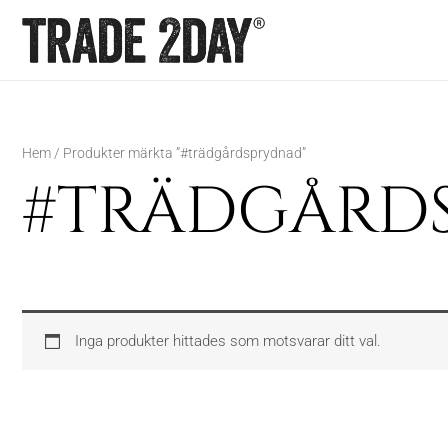
Hoppa
till
innehåll
Hem
/ Produkter märkta ”#trädgårdsprydnad”
#TRÄDGÅRD
Inga produkter hittades som motsvarar ditt val.