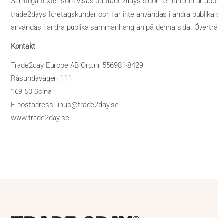
Samtliga texter som visas på trade2days sidor i e-handeln är upp
trade2days företagskunder och får inte användas i andra publika
användas i andra publika sammanhang än på denna sida. Överträ
Kontakt
Trade2day Europe AB Org.nr 556981-8429
Råsundavägen 111
169 50 Solna
E-postadress: linus@trade2day.se
www.trade2day.se
.