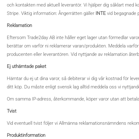
och kontakten med aktuell leverantör. Vi hjälper dig såklart med k
Stripe. Viktig information: Ångerrätten gäller
INTE
vid begagnade p
Reklamation
Eftersom Trade2day AB inte håller eget lager utan förmedlar varor/
berättar om varför ni reklamerar varan/produkten. Meddela varför 
producenten eller leverantören. Vid nyttjande av reklamation återbe
Ej uthämtade paket
Hämtar du ej ut dina varor, så debiterar vi dig vår kostnad för l
ditt köp. Du måste enligt svensk lag alltid meddela oss vi nyttjande
Om samma IP-adress, återkommande, köper varor utan att betala
Tvist
Vid eventuell tvist följer vi Allmänna reklamationsnämndens rek
Produktinformation