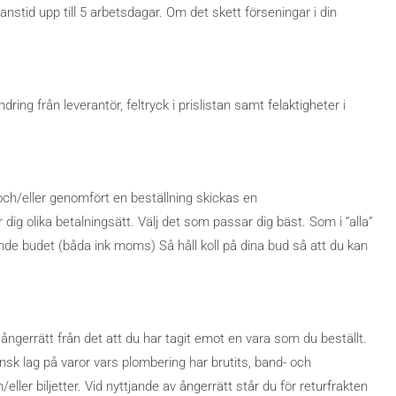
nstid upp till 5 arbetsdagar. Om det skett förseningar i din
ing från leverantör, feltryck i prislistan samt felaktigheter i
ch/eller genomfört en beställning skickas en
 dig olika betalningsätt. Välj det som passar dig bäst. Som i “alla”
nde budet (båda ink moms) Så håll koll på dina bud så att du kan
ångerrätt från det att du har tagit emot en vara som du beställt.
nsk lag på varor vars plombering har brutits, band- och
ller biljetter. Vid nyttjande av ångerrätt står du för returfrakten