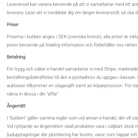
Leveransid kan variera beroende på att vi samarbetar med ett antal
leverans (utan att vi meddelat dig om längre leveranstid) så ska d
Priser
Priserna i butiken anges i SEK (svenska kronor), alla priser är inkl
priser beroende på felaktig information och förbehåller oss rätten 
Betalning
För trygg och säker e-handel samarbetar vi med Stripe, marknaden
beställningsbekräftelse till den e-postadress du uppgav i kassan. B
auktioner tillkommer en slagavgift samt an köparprovision. För nä
räkna in dessa i din “affär”
Ångerrätt
I “butiken” gäller samma regler som vid annan e-handel, det vill s
Vid nyttjande av ångerrätten skall produkten vara i säljbart skick
ljudupptagningar där plombering har brutits, varor som tappar sitt v