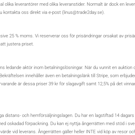
 olika leverantörer med olika leveranstider. Normalt är dock en levera
u kontakta oss direkt via e-post (linus@trade2day.se).
usive 25 % moms. Vi reserverar oss för prisändringar orsakat av prisändr
att justera priset.
s ledande aktör inom betalningslösningar. När du vunnit en auktion o
ekräftelsen innehåller även en betalningslänk till Stripe, som erbjuder
rvarande är dessa priser 39 kr för slagavgift samt 12,5% på det vinna
äga distans- och hemförsäljningslagen. Du har en lagstiftad 14 dagars 
 med oskadad förpackning. Du kan ej nyttja ångerrätten med stöd i sve
ärde vid leverans. Ångerrätten gäller heller INTE vid köp av resor och/e