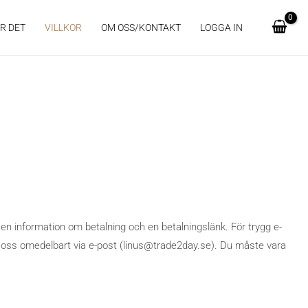
R DET
VILLKOR
OM OSS/KONTAKT
LOGGA IN
en information om betalning och en betalningslänk. För trygg e-
a oss omedelbart via e-post (linus@trade2day.se). Du måste vara