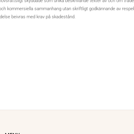
hovsrättsligt skyddade som unika beskrivande texter av och om trade2
 och kommersiella sammanhang utan skriftligt godkännande av respekt
delse beivras med krav på skadestånd.