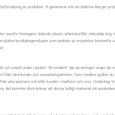
lutförsäljning av produkter. Vi garanterar inte att bilderna återger 
igheter utanför företagets rådande såsom arbetskonflikt, eldsvåda, krig
å produkter/produktegenskaper som ändrats av respektive leverantör och
nd.
bt och enkelt under rubriken ”bli medlem” där du antingen anger din 
, även från våra kunder och samarbetspartners. Som medlem godtar du 
rån våra partners och/eller kunder i mailform och sms. Undantag: Vi
sera, det kommer dock krävas att dessa tydligt markerar sin avsändare.