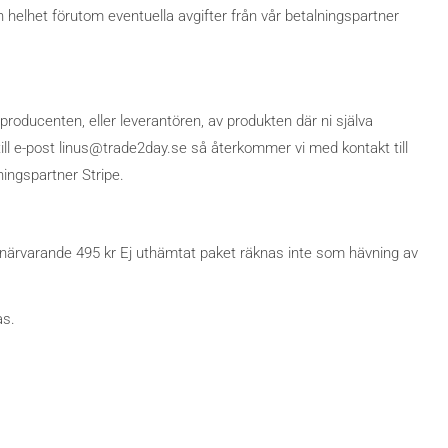
n helhet förutom eventuella avgifter från vår betalningspartner
producenten, eller leverantören, av produkten där ni själva
till e-post linus@trade2day.se så återkommer vi med kontakt till
ningspartner Stripe.
ör närvarande 495 kr Ej uthämtat paket räknas inte som hävning av
as.