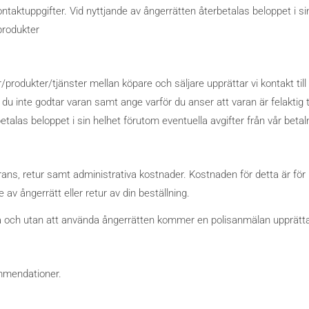
ontaktuppgifter. Vid nyttjande av ångerrätten återbetalas beloppet i si
rodukter
produkter/tjänster mellan köpare och säljare upprättar vi kontakt till 
du inte godtar varan samt ange varför du anser att varan är felaktig 
talas beloppet i sin helhet förutom eventuella avgifter från vår betal
everans, retur samt administrativa kostnader. Kostnaden för detta är f
 av ångerrätt eller retur av din beställning.
 och utan att använda ångerrätten kommer en polisanmälan upprätt
ommendationer.