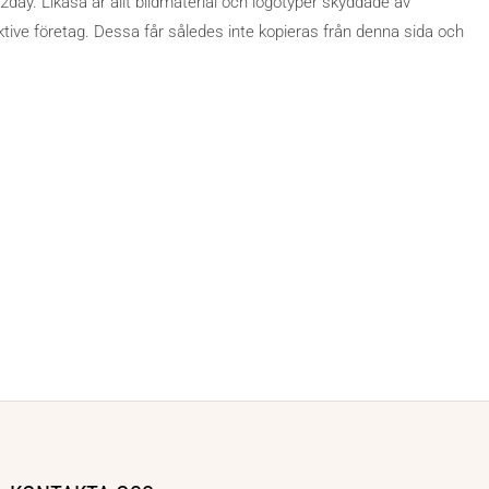
day. Likaså är allt bildmaterial och logotyper skyddade av
ive företag. Dessa får således inte kopieras från denna sida och