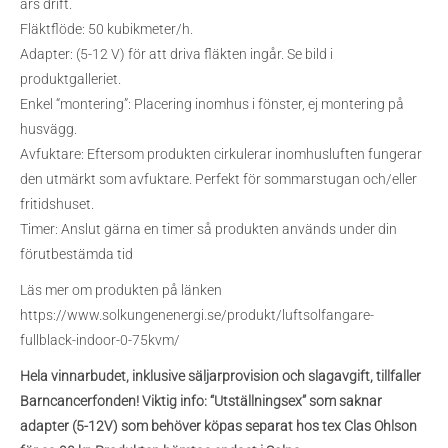
års drift.
Fläktflöde: 50 kubikmeter/h.
Adapter: (5-12 V) för att driva fläkten ingår. Se bild i
produktgalleriet.
Enkel “montering”: Placering inomhus i fönster, ej montering på
husvägg.
Avfuktare: Eftersom produkten cirkulerar inomhusluften fungerar
den utmärkt som avfuktare. Perfekt för sommarstugan och/eller
fritidshuset.
Timer: Anslut gärna en timer så produkten används under din
förutbestämda tid
Läs mer om produkten på länken
https://www.solkungenenergi.se/produkt/luftsolfangare-
fullblack-indoor-0-75kvm/
Hela vinnarbudet, inklusive säljarprovision och slagavgift, tillfaller
Barncancerfonden! Viktig info: “Utställningsex” som saknar
adapter (5-12V) som behöver köpas separat hos tex Clas Ohlson