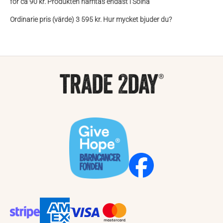
för ca 90 kr. Produkten hämtas endast i Solna
Ordinarie pris (värde) 3 595 kr. Hur mycket bjuder du?