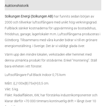
Auktionshistorik
Solkungen Energi (Solkungen AB)
har funnits sedan början av
2000 och tillverkar luftsolfångare med unikt hög verkningsgrad.
Fullblack sänker kostnaderna för uppvärmning av bostadshus,
fritidshus, garage, lagerlokaler m.m. Luftsolfångarna produceras i
Göteborg. Tillsammans med våra kunder bidrar vi till en grönare
energiomställning. i Sverige. Det är vi väldigt glada över.
Värm upp den mindre lokalen, verkstaden eller hemmet med
denna utmärkta produkt för stödvärme. Enkel “montering”. Ställ
bara enheten i ett fönster.
Luftsolfångare Full Black Indoor 0,75 kvm
Mått: (L)100x(B)75x(H)3,5 cm.
Vikt: 5 kg.
Fläkt: Radialfläkten, 6W, har förstärka industrikomponenter och
klarar därför >70 000 timmars kontinuerlig drift = långt över 10