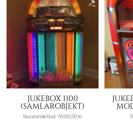
JUKEBOX 1100
JUKE
(SAMLAROBJEKT)
MODE
Nuvarande bud:
76000,00
kr
S