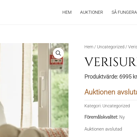
HEM
AUKTIONER
SÅ FUNGERA
Hem
/
Uncategorized
/ Veri
VERISU
Produktvärde:
6995 k
Auktionen avslut
Kategori:
Uncategorized
Föremålskvalitet:
Ny
Auktionen avslutad