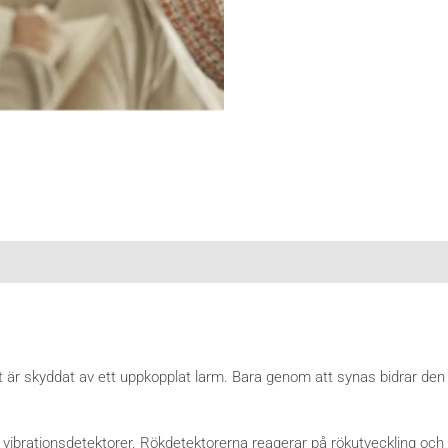
r skyddat av ett uppkopplat larm. Bara genom att synas bidrar den ti
h vibrationsdetektorer. Rökdetektorerna reagerar på rökutveckling och