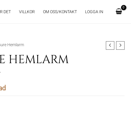
R DET
VILLKOR
OM OSS/KONTAKT
LOGGA IN
sure Hemlarm
RE HEMLARM
r
ad