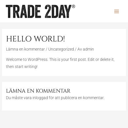
Hoppa
till
MAIN
innehåll
MEN
HELLO WORLD!
Lämna en kommentar
/
Uncategorized
/ Av
admin
Welcome to WordPress. This is your first post. Edit or delete it,
then start writing!
LÄMNA EN KOMMENTAR
Du måste vara
inloggad
för att publicera en kommentar.